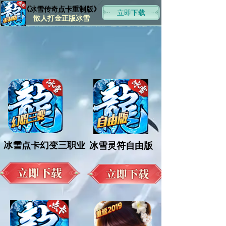
《冰雪传奇点卡重制版》
立即下载
散人打金正版冰雪
冰雪点卡幻变三职业
冰雪灵符自由版